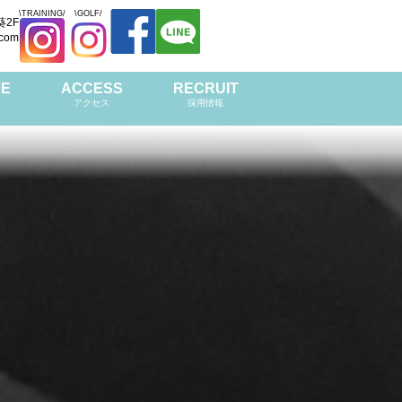
\TRAINING/
\GOLF/
葵2F
.com
VE
ACCESS
RECRUIT
アクセス
採用情報