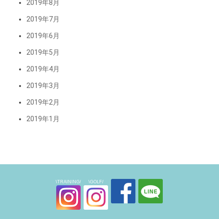
2019年8月
2019年7月
2019年6月
2019年5月
2019年4月
2019年3月
2019年2月
2019年1月
\TRAINING/
\GOLF/