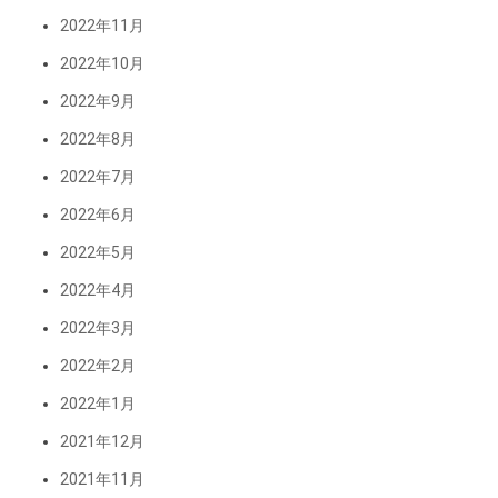
2022年11月
2022年10月
2022年9月
2022年8月
2022年7月
2022年6月
2022年5月
2022年4月
2022年3月
2022年2月
2022年1月
2021年12月
2021年11月