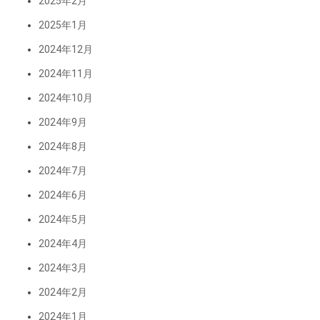
2025年2月
2025年1月
2024年12月
2024年11月
2024年10月
2024年9月
2024年8月
2024年7月
2024年6月
2024年5月
2024年4月
2024年3月
2024年2月
2024年1月