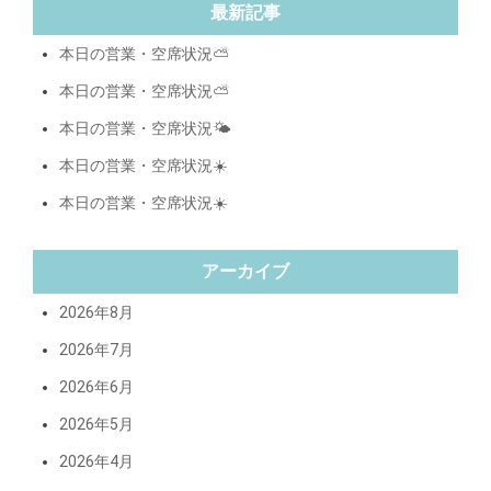
最新記事
本日の営業・空席状況⛅️
本日の営業・空席状況⛅️
本日の営業・空席状況🌤️
本日の営業・空席状況☀️
本日の営業・空席状況☀️
アーカイブ
2026年8月
2026年7月
2026年6月
2026年5月
2026年4月