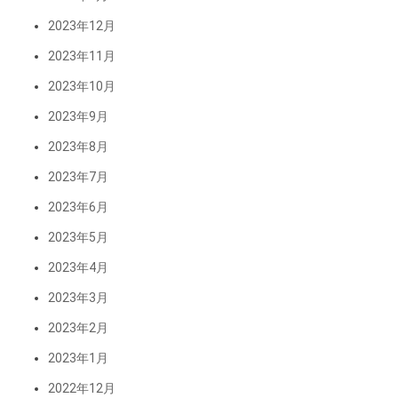
2023年12月
2023年11月
2023年10月
2023年9月
2023年8月
2023年7月
2023年6月
2023年5月
2023年4月
2023年3月
2023年2月
2023年1月
2022年12月