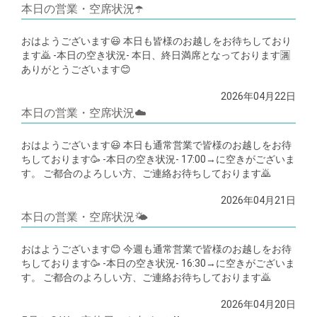
本日の営業・空席状況☂️
おはようございます😃 本日も皆様のお越しをお待ちしており
ます🙇 -本日の空き状況- 本日、終日満席となっております🈵
ありがとうございます😊
2026年04月22日
本日の営業・空席状況☁️
おはようございます😃 本日も通常営業で皆様のお越しをお待
ちしております🥳 -本日の空き状況- 17:00→に空きがございま
す。 ご都合のよろしい方、ご連絡お待ちしております🙇
2026年04月21日
本日の営業・空席状況🌤️
おはようございます😊 今週も通常営業で皆様のお越しをお待
ちしております🥳 -本日の空き状況- 16:30→に空きがございま
す。 ご都合のよろしい方、ご連絡お待ちしております🙇
2026年04月20日