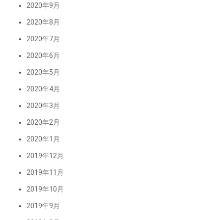
2020年9月
2020年8月
2020年7月
2020年6月
2020年5月
2020年4月
2020年3月
2020年2月
2020年1月
2019年12月
2019年11月
2019年10月
2019年9月