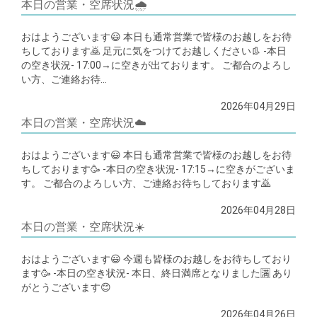
本日の営業・空席状況🌧️
おはようございます😃 本日も通常営業で皆様のお越しをお待
ちしております🙇 足元に気をつけてお越しください👢 -本日
の空き状況- 17:00→に空きが出ております。 ご都合のよろし
い方、ご連絡お待…
2026年04月29日
本日の営業・空席状況☁️
おはようございます😃 本日も通常営業で皆様のお越しをお待
ちしております🥳 -本日の空き状況- 17:15→に空きがございま
す。 ご都合のよろしい方、ご連絡お待ちしております🙇
2026年04月28日
本日の営業・空席状況☀️
おはようございます😃 今週も皆様のお越しをお待ちしており
ます🥳 -本日の空き状況- 本日、終日満席となりました🈵 あり
がとうございます😊
2026年04月26日