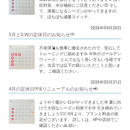
症対策、水分補給にご注意ください😊 そし
て、薄着になるシーズンがやってきますの
で、ぼちぼち減量スイッチ…
2026年04月20日
5月とG.Wの定休日のお知らせ🎌
不発弾💣も無事に撤去されたので、安心して
トレーニングに励めます🥳 今年のゴールデン
ウィーク。 とんでもなく長い方もいる様です
が、当店では以下の様にいただこうと思いま
す。 ご確認ください…
2026年03月31日
4月の定休日🎌&リニューアルのお知らせ📢
ようやく暖かい日がやってきました🌸 夏に向
けて大切なシーズン到来です🌻 引き締めてい
きましょう🏋🏾‍♂️ 4月より、プランと料金の改
定がございます。 詳しくは、HPや店頭でご
確認ください🙇 続い…