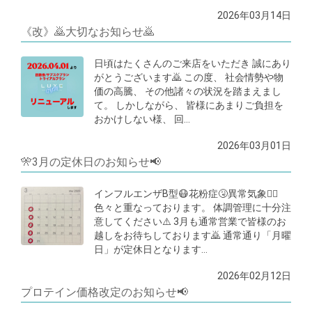
2026年03月14日
《改》🙇大切なお知らせ🙇
日頃はたくさんのご来店をいただき 誠にあり
がとうございます🙇 この度、 社会情勢や物
価の高騰、 その他諸々の状況を踏まえまし
て。 しかしながら、 皆様にあまりご負担を
おかけしない様、 回…
2026年03月01日
🎌3月の定休日のお知らせ📢
インフルエンザB型😷花粉症🤧異常気象😵‍💫
色々と重なっております。 体調管理に十分注
意してください⚠️ 3月も通常営業で皆様のお
越しをお待ちしております🙇 通常通り「月曜
日」が定休日となります…
2026年02月12日
プロテイン価格改定のお知らせ📢