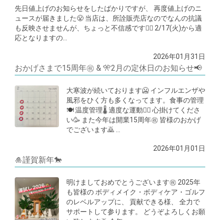
先日値上げのお知らせをしたばかりですが、 再度値上げのニ
ュースが届きました😤 当店は、所詮販売店なのでなんの抗議
も反映させませんが、ちょっと不信感です😮‍💨 2/17(火)から適
応となりますの…
2026年01月31日
おかげさまで15周年㊗️ & 🎌2月の定休日のお知らせ📢
大寒波が続いております🥶 インフルエンザや
風邪をひく方も多くなってます。食事の管理
🍽️ 温度管理🌡️ 適度な運動🏋️‍♀️ 心掛けてくださ
い🥳 また今年は開業15周年㊗️ 皆様のおかげ
でございます🙇 …
2026年01月01日
🎍謹賀新年🐎
明けましておめでとうございます㊗️ 2025年
も皆様の ボディメイク・ボディケア・ゴルフ
のレベルアップに、 貢献できる様、 全力で
サポートして参ります。 どうぞよろしくお願