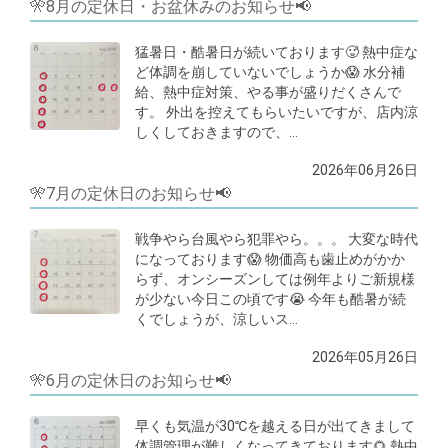
🎌8月の定休日・お盆休みのお知らせ📢
猛暑日・酷暑日が続いております🥵 熱中症な
ど体調を崩していないでしょうか😱 水分補
給、熱中症対策、やる事が盛りだくさんで
す。 外出を控えてもらいたいですが、店内涼
しくしておきますので、…
2026年06月26日
🎌7月の定休日のお知らせ📢
戦争やら台風やら犯罪やら。。。 大変な時代
になっております😱 物価高も歯止めがかか
らず、オンシーズンしては例年よりご新規様
が少ない今日この頃です😭 今年も酷暑が続
くでしょうが、涼しいス…
2026年05月26日
🎌6月の定休日のお知らせ📢
早くも気温が30℃を越える日が出てきまして
体調管理が難しくなってきております🌻 熱中