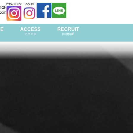
\TRAINING/
\GOLF/
葵2F
.com
VE
ACCESS
RECRUIT
アクセス
採用情報