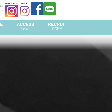
\TRAINING/
\GOLF/
葵2F
.com
VE
ACCESS
RECRUIT
アクセス
採用情報